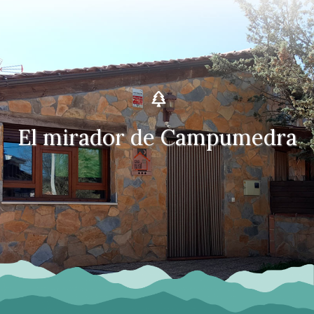
E
l
m
i
r
a
d
o
r
d
e
C
a
m
p
u
m
e
d
r
a