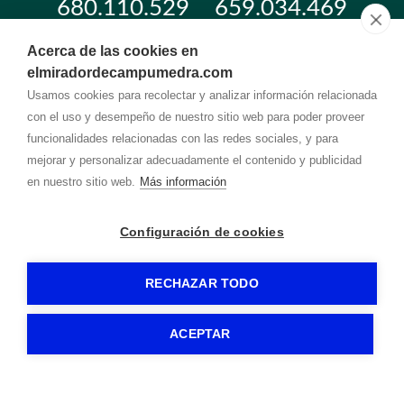
680.110.529
659.034.469
Acerca de las cookies en
miradorcampumedra@
gmail.com
elmiradordecampumedra.com
Dirección
Usamos cookies para recolectar y analizar información relacionada
C/ Maluque nº 41
42414
-
Vadillo (Soria)
con el uso y desempeño de nuestro sitio web para poder proveer
funcionalidades relacionadas con las redes sociales, y para
mejorar y personalizar adecuadamente el contenido y publicidad
EL MIRADOR DE CAMPUMEDRA
-
Aviso legal
-
Política de privacidad
-
Política de cookies
- by
RuralesDATA
-
en nuestro sitio web.
Más información
Configuración de cookies
RECHAZAR TODO
ACEPTAR
Reservas