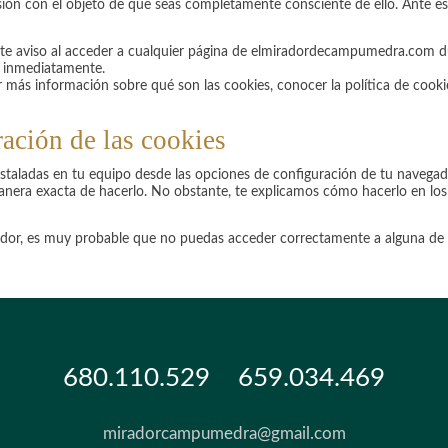
sión con el objeto de que seas completamente consciente de ello. Ante est
 este aviso al acceder a cualquier página de elmiradordecampumedra.com d
b inmediatamente.
r más información sobre qué son las cookies, conocer la política de coo
ación de las cookies
instaladas en tu equipo desde las opciones de configuración de tu navegad
nera exacta de hacerlo. No obstante, te explicamos cómo hacerlo en los
ador, es muy probable que no puedas acceder correctamente a alguna de 
680.110.529
659.034.469
miradorcampumedra@
gmail.com