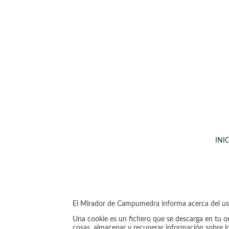
INI
Política de Cookies
El Mirador de Campumedra informa acerca del u
Una cookie es un fichero que se descarga en tu o
cosas, almacenar y recuperar información sobre l